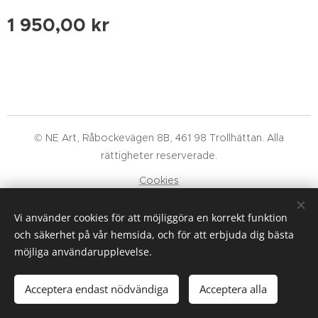
1 950,00
kr
© NE Art, Råbockevägen 8B, 461 98 Trollhättan. Alla
rättigheter reserverade.
Cookies
Språk
Vi använder cookies för att möjliggöra en korrekt funktion
Svenska
English
och säkerhet på vår hemsida, och för att erbjuda dig bästa
möjliga användarupplevelse.
Lägg i kundvagnen
Acceptera endast nödvändiga
Acceptera alla